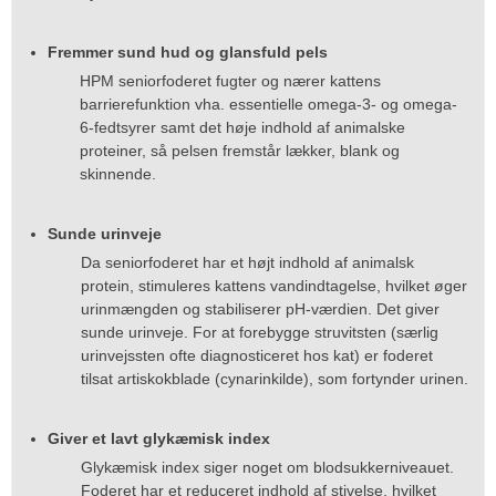
Fremmer sund hud og glansfuld pels
HPM seniorfoderet fugter og nærer kattens
barrierefunktion vha. essentielle omega-3- og omega-
6-fedtsyrer samt det høje indhold af animalske
proteiner, så pelsen fremstår lækker, blank og
skinnende.
Sunde urinveje
Da seniorfoderet har et højt indhold af animalsk
protein, stimuleres kattens vandindtagelse, hvilket øger
urinmængden og stabiliserer pH-værdien. Det giver
sunde urinveje. For at forebygge struvitsten (særlig
urinvejssten ofte diagnosticeret hos kat) er foderet
tilsat artiskokblade (cynarinkilde), som fortynder urinen.
Giver et lavt glykæmisk index
Glykæmisk index siger noget om blodsukkerniveauet.
Foderet har et reduceret indhold af stivelse, hvilket