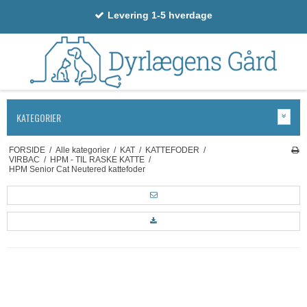
Levering 1-5 hverdage
KATEGORIER
FORSIDE
/
Alle kategorier
/
KAT
/
KATTEFODER
/
VIRBAC
/
HPM - TIL RASKE KATTE
/
HPM Senior Cat Neutered kattefoder