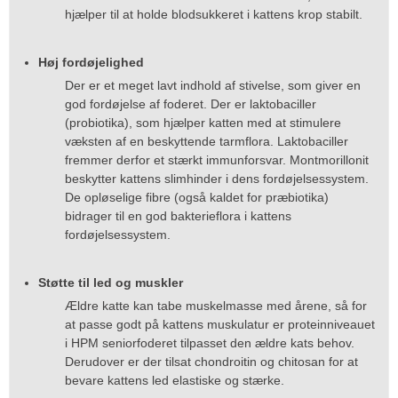
hjælper til at holde blodsukkeret i kattens krop stabilt.
Høj fordøjelighed
Der er et meget lavt indhold af stivelse, som giver en
god fordøjelse af foderet. Der er laktobaciller
(probiotika), som hjælper katten med at stimulere
væksten af en beskyttende tarmflora. Laktobaciller
fremmer derfor et stærkt immunforsvar. Montmorillonit
beskytter kattens slimhinder i dens fordøjelsessystem.
De opløselige fibre (også kaldet for præbiotika)
bidrager til en god bakterieflora i kattens
fordøjelsessystem.
Støtte til led og muskler
Ældre katte kan tabe muskelmasse med årene, så for
at passe godt på kattens muskulatur er proteinniveauet
i HPM seniorfoderet tilpasset den ældre kats behov.
Derudover er der tilsat chondroitin og chitosan for at
bevare kattens led elastiske og stærke.