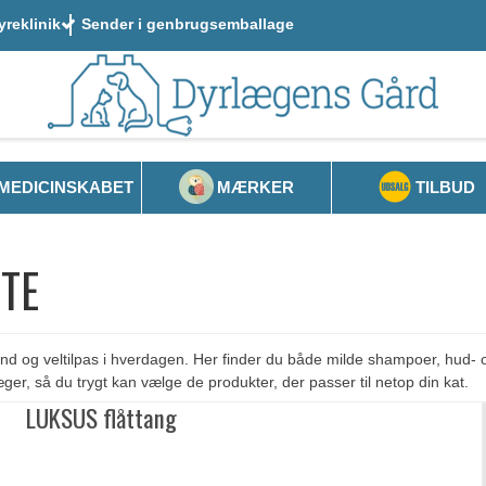
yreklinik
Sender i genbrugsemballage
MEDICINSKABET
MÆRKER
TILBUD
TE
sund og veltilpas i hverdagen. Her finder du både milde shampoer, hud- o
æger, så du trygt kan vælge de produkter, der passer til netop din kat.
LUKSUS flåttang