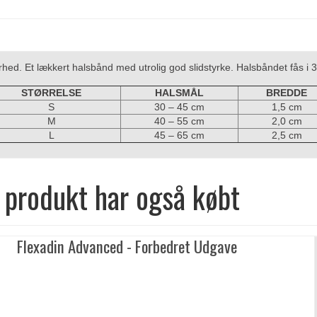
d. Et lækkert halsbånd med utrolig god slidstyrke. Halsbåndet fås i 3 f
STØRRELSE
HALSMÅL
BREDDE
S
30 – 45 cm
1,5 cm
M
40 – 55 cm
2,0 cm
L
45 – 65 cm
2,5 cm
 produkt har også købt
Flexadin Advanced - Forbedret Udgave