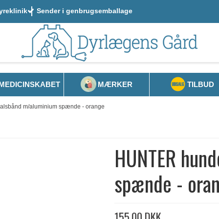
yreklinik
Sender i genbrugsemballage
MEDICINSKABET
MÆRKER
TILBUD
lsbånd m/aluminium spænde - orange
HUNTER hund
spænde - ora
155,00 DKK