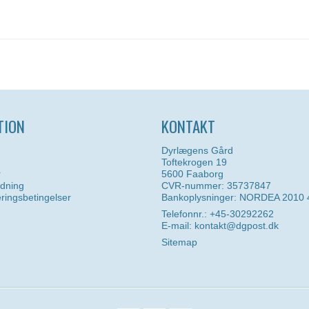
TION
KONTAKT
Dyrlægens Gård
Toftekrogen 19
r
5600 Faaborg
ldning
CVR-nummer: 35737847
eringsbetingelser
Bankoplysninger: NORDEA 2010
Telefonnr.: +45-30292262
E-mail
:
kontakt@dgpost.dk
Sitemap