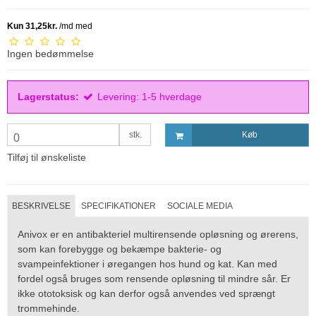
Ingen bedømmelse
Lagerstatus:
Levering: 1-5 hverdage
stk.
Køb
0
Tilføj til ønskeliste
BESKRIVELSE
SPECIFIKATIONER
SOCIALE MEDIA
Anivox er en antibakteriel multirensende opløsning og ørerens,
som kan forebygge og bekæmpe bakterie- og
svampeinfektioner i øregangen hos hund og kat. Kan med
fordel også bruges som rensende opløsning til mindre sår. Er
ikke ototoksisk og kan derfor også anvendes ved sprængt
trommehinde.