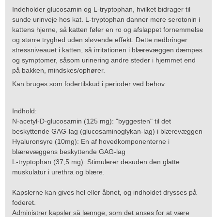
Indeholder glucosamin og L-tryptophan, hvilket bidrager til
sunde urinveje hos kat. L-tryptophan danner mere serotonin i
kattens hjerne, så katten føler en ro og afslappet fornemmelse
og større tryghed uden sløvende effekt. Dette nedbringer
stressniveauet i katten, så irritationen i blærevæggen dæmpes
og symptomer, såsom urinering andre steder i hjemmet end
på bakken, mindskes/ophører.
Kan bruges som fodertilskud i perioder ved behov.
Indhold:
N-acetyl-D-glucosamin (125 mg): "byggesten" til det
beskyttende GAG-lag (glucosaminoglykan-lag) i blærevæggen
Hyaluronsyre (10mg): En af hovedkomponenterne i
blærevæggens beskyttende GAG-lag
L-tryptophan (37,5 mg): Stimulerer desuden den glatte
muskulatur i urethra og blære.
Kapslerne kan gives hel eller åbnet, og indholdet drysses på
foderet.
Administrer kapsler så lænnge, som det anses for at være