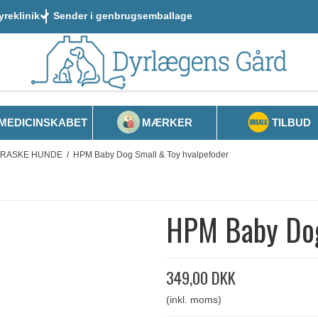
yreklinik
Sender i genbrugsemballage
MEDICINSKABET
MÆRKER
TILBUD
L RASKE HUNDE
/
HPM Baby Dog Small & Toy hvalpefoder
HPM Baby Dog
349,00 DKK
(inkl. moms)