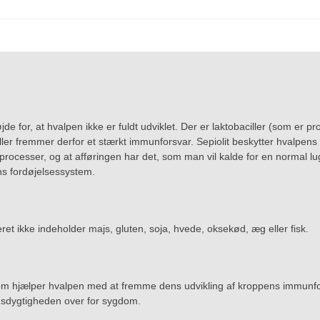
jde for, at hvalpen ikke er fuldt udviklet. Der er laktobaciller (som er
ler fremmer derfor et stærkt immunforsvar. Sepiolit beskytter hvalpens
sser, og at afføringen har det, som man vil kalde for en normal lugt 
ens fordøjelsessystem.
eret ikke indeholder majs, gluten, soja, hvede, oksekød, æg eller fisk.
, som hjælper hvalpen med at fremme dens udvikling af kroppens immunfo
sdygtigheden over for sygdom.