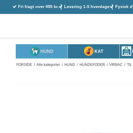
Fri fragt over 495 kr.
Levering 1-5 hverdage
Fysisk d
HUND
KAT
FORSIDE
/
Alle kategorier
/
HUND
/
HUNDEFODER
/
VIRBAC
/
TI