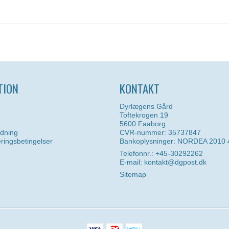
TION
KONTAKT
Dyrlægens Gård
Toftekrogen 19
r
5600 Faaborg
ldning
CVR-nummer: 35737847
eringsbetingelser
Bankoplysninger: NORDEA 2010
Telefonnr.: +45-30292262
E-mail
:
kontakt@dgpost.dk
Sitemap