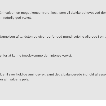
får hvalpen en meget koncentreret kost, som vil dække behovet ved den 
n naturlig god vækst.
annelsen af tandsten og giver derfor god mundhygiejne allerede i en tid
høj for at kunne imødekomme den intense vækst.
lde til svovlholdige aminosyrer, samt det afbalancerede indhold af esse
en af hvalpens pels.