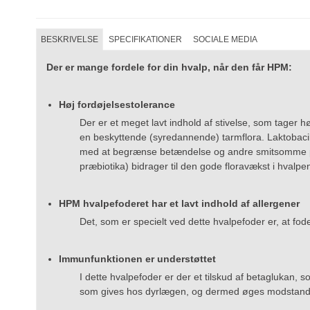
BESKRIVELSE
SPECIFIKATIONER
SOCIALE MEDIA
Der er mange fordele for din hvalp, når den får HPM:
Høj fordøjelsestolerance
Der er et meget lavt indhold af stivelse, som tager hø
en beskyttende (syredannende) tarmflora. Laktobacil
med at begrænse betændelse og andre smitsomme proce
præbiotika) bidrager til den gode floravækst i hvalp
HPM hvalpefoderet har et lavt indhold af allergener
Det, som er specielt ved dette hvalpefoder er, at fod
Immunfunktionen er understøttet
I dette hvalpefoder er der et tilskud af betaglukan
som gives hos dyrlægen, og dermed øges modstand