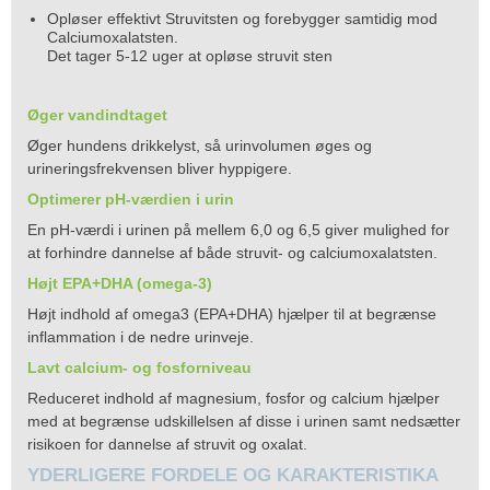
Opløser effektivt Struvitsten og forebygger samtidig mod
Calciumoxalatsten.
Det tager 5-12 uger at opløse struvit sten
Øger vandindtaget
Øger hundens drikkelyst, så urinvolumen øges og
urineringsfrekvensen bliver hyppigere.
Optimerer pH-værdien i urin
En pH-værdi i urinen på mellem 6,0 og 6,5 giver mulighed for
at forhindre dannelse af både struvit- og calciumoxalatsten.
Højt EPA+DHA (omega-3)
Højt indhold af omega3 (EPA+DHA) hjælper til at begrænse
inflammation i de nedre urinveje.
Lavt calcium- og fosforniveau
Reduceret indhold af magnesium, fosfor og calcium hjælper
med at begrænse udskillelsen af disse i urinen samt nedsætter
risikoen for dannelse af struvit og oxalat.
YDERLIGERE FORDELE OG KARAKTERISTIKA