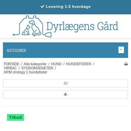
Levering 1-5 hverdage
KATEGORIER
FORSIDE
/
Alle kategorier
/
HUND
/
HUNDEFODER
/
VIRBAC
/
SYGDOMSDIÆTER
/
HPM Urology 1 hundefoder
Tilbud