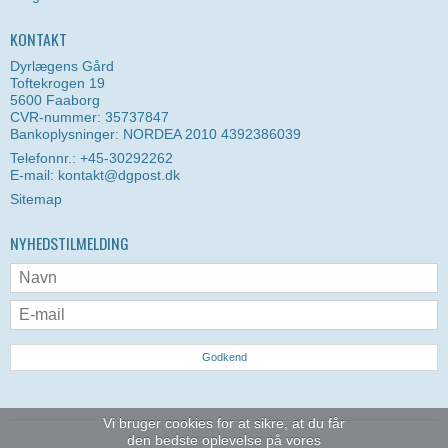
KONTAKT
Dyrlægens Gård
Toftekrogen 19
5600 Faaborg
CVR-nummer: 35737847
Bankoplysninger: NORDEA 2010 4392386039
Telefonnr.: +45-30292262
E-mail
:
kontakt@dgpost.dk
Sitemap
NYHEDSTILMELDING
Godkend
Vi bruger cookies for at sikre, at du får
den bedste oplevelse på vores